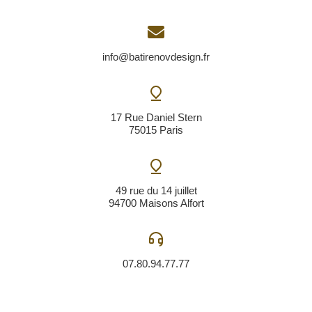
3. Adopter un style minimaliste
Le style minimaliste est de plus en plus populaire d
rénovation d’appartement à Paris. En 2024, les prop
cherchent à créer des espaces épurés et fonctionnel
neutres et les lignes simples sont privilégiés pour 
impression de calme et d’ordre. Les meubles design 
matériaux haut de gamme sont également utilisés p
une touche de sophistication à l’espace.