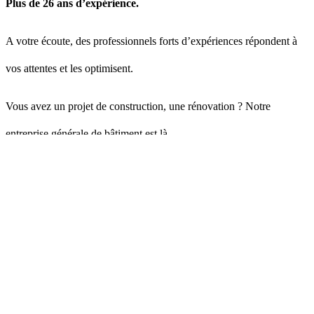
ces espaces tout au long de l’année.
En conclusion, la rénovation d’appartement à Paris
marquée par des tendances axées sur la durabilité
environnementale, le maximisation de l’espace, le s
minimaliste, l’intégration des nouvelles technologie
extérieurs. Que vous soyez propriétaire d’un appar
rénover ou simplement intéressé par les nouvelles 
matière de rénovation, il est important de rester à l’