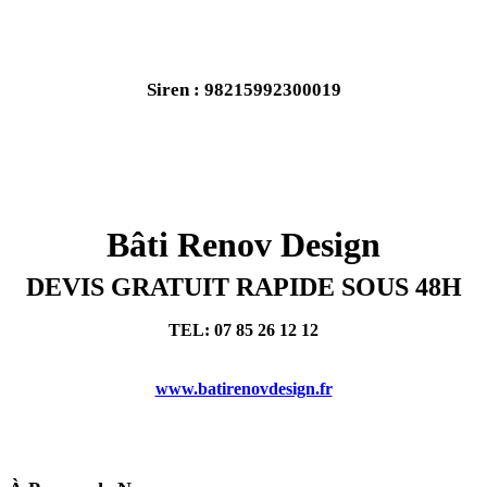
4. Intégrer les nouvelles technologies
La technologie joue un rôle de plus en plus importa
quotidien, et la rénovation d’appartement n’échappe
tendance. En 2024, les propriétaires chercheront à i
nouvelles technologies dans leurs appartements. D
domotique pour la gestion de l’éclairage et de la te
appareils connectés pour faciliter les tâches ménagè
possibilités sont infinies. Les appartements intellig